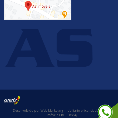
Desenvolvido por Web Marketing Imobiliário e licenciado para AS
Imóveis CRECI: 8864J