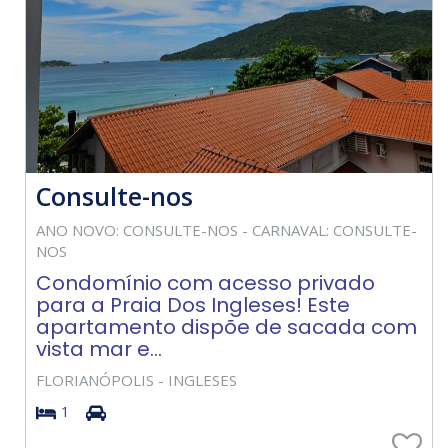
Consulte-nos
ANO NOVO: CONSULTE-NOS - CARNAVAL: CONSULTE-
NOS
Condomínio com acesso privado
para a Praia Dos Ingleses! Este
apartamento dispõe de sacada com
vista mar e...
FLORIANÓPOLIS - INGLESES
1