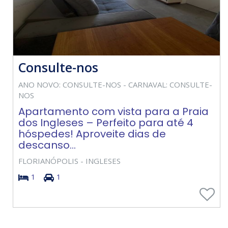
Consulte-nos
ANO NOVO: CONSULTE-NOS - CARNAVAL: CONSULTE-
NOS
Apartamento com vista para a Praia
dos Ingleses – Perfeito para até 4
hóspedes! Aproveite dias de
descanso...
FLORIANÓPOLIS - INGLESES
1
1