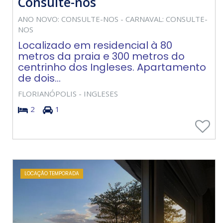
Consulte-nos
ANO NOVO: CONSULTE-NOS - CARNAVAL: CONSULTE-
NOS
Localizado em residencial à 80
metros da praia e 300 metros do
centrinho dos Ingleses. Apartamento
de dois...
FLORIANÓPOLIS - INGLESES
2
1
LOCAÇÃO TEMPORADA