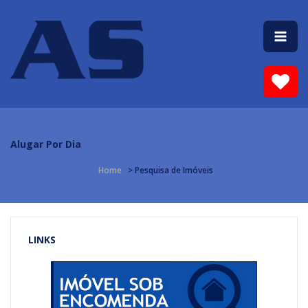
Alugar Por Dia
Home
> Pesquisa de Imóveis
LINKS