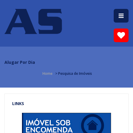
Alugar Por Dia
Home
> Pesquisa de Imóveis
LINKS