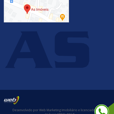
Desenvolvido por Web Marketing Imobiliário e licenciado para AS