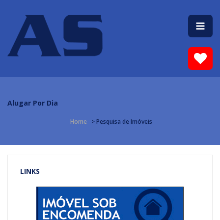
Alugar Por Dia
Home
> Pesquisa de Imóveis
LINKS