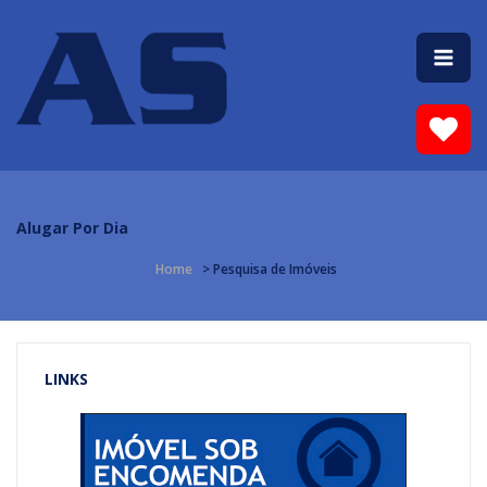
Alugar Por Dia
Home
> Pesquisa de Imóveis
LINKS